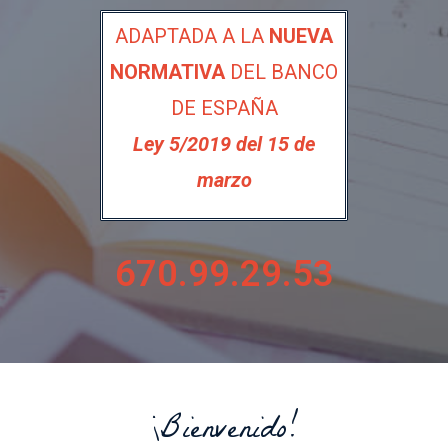
ADAPTADA A LA
NUEVA
NORMATIVA
DEL BANCO
DE ESPAÑA
Ley 5/2019 del 15 de
marzo
670.99.29.53
¡Bienvenido!